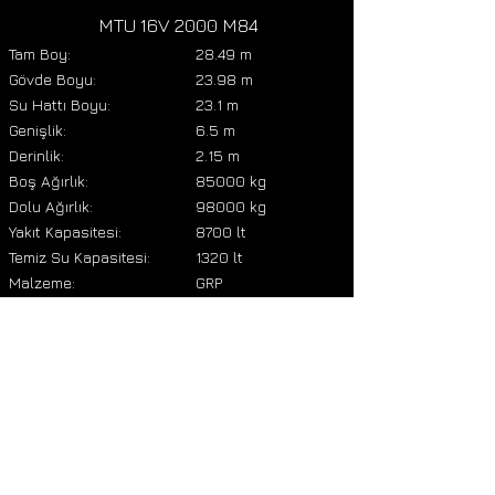
MTU 16V 2000 M84
Tam Boy:
28.49 m
Gövde Boyu:
23.98 m
Su Hattı Boyu:
23.1 m
Genişlik:
6.5 m
Derinlik:
2.15 m
Boş Ağırlık:
85000 kg
Dolu Ağırlık:
98000 kg
Yakıt Kapasitesi:
8700 lt
Temiz Su Kapasitesi:
1320 lt
Malzeme:
GRP
Kişi Sayısı:
20
Motor HP:
2218
Şanzıman:
V-drive
Max. Hız:
28 kn
Seyir Hızı:
24 kn
Menzil:
300 mm
Kabin:
4
Kaptan Kabini:
2