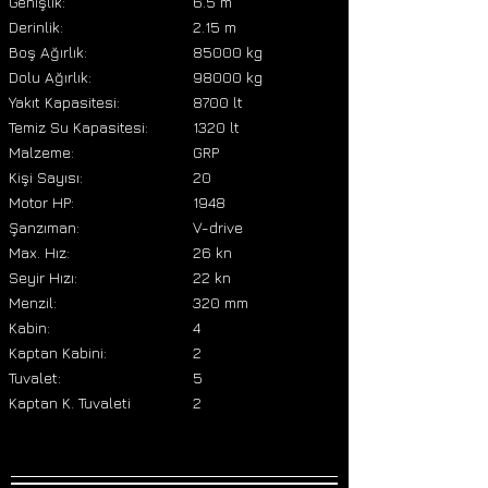
Genişlik:
6.5 m
Derinlik:
2.15 m
Boş Ağırlık:
85000 kg
Dolu Ağırlık:
98000 kg
Yakıt Kapasitesi:
8700 lt
Temiz Su Kapasitesi:
1320 lt
Malzeme:
GRP
Kişi Sayısı:
20
Motor HP:
1948
Şanzıman:
V-drive
Max. Hız:
26 kn
Seyir Hızı:
22 kn
Menzil:
320 mm
Kabin:
4
Kaptan Kabini:
2
Tuvalet:
5
Kaptan K. Tuvaleti
2