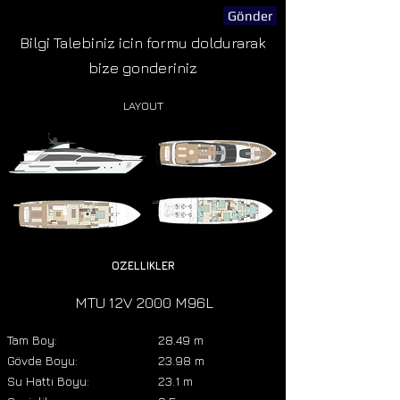
Gönder
Bilgi Talebiniz icin formu doldurarak
bize gonderiniz
LAYOUT
OZELLIKLER
MTU 12V 2000 M96L
Tam Boy:
28.49 m
Gövde Boyu:
23.98 m
Su Hattı Boyu:
23.1 m