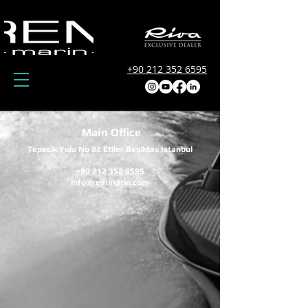
+90 212 352 6595
Main Office
Tepecik Yolu No 82 Etiler Besiktas Istanbul
+90 212 352 6595
info@remmarin.com